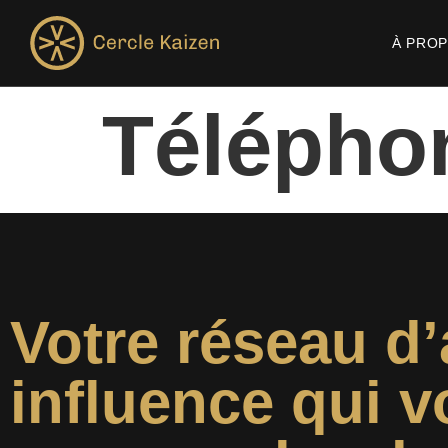
À PRO
Télépho
Votre réseau d’
influence qui v