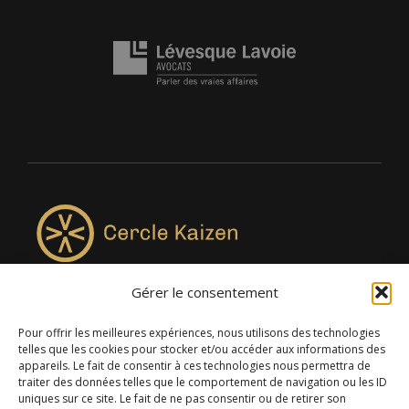
Gérer le consentement
4957, rue Lionel-Groulx, bureau 819, Saint-Augustin-de-
Desmaures QC G3A 0M7
Pour offrir les meilleures expériences, nous utilisons des technologies
telles que les cookies pour stocker et/ou accéder aux informations des
appareils. Le fait de consentir à ces technologies nous permettra de
traiter des données telles que le comportement de navigation ou les ID
uniques sur ce site. Le fait de ne pas consentir ou de retirer son