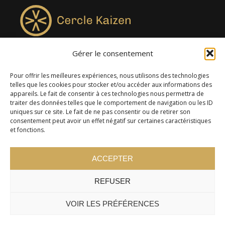
Gérer le consentement
4957, rue Lionel-Groulx, bureau 819, Saint-Augustin-de-
Desmaures QC G3A 0M7
Pour offrir les meilleures expériences, nous utilisons des technologies
telles que les cookies pour stocker et/ou accéder aux informations des
appareils. Le fait de consentir à ces technologies nous permettra de
traiter des données telles que le comportement de navigation ou les ID
uniques sur ce site. Le fait de ne pas consentir ou de retirer son
consentement peut avoir un effet négatif sur certaines caractéristiques
et fonctions.
ACCEPTER
REFUSER
© 2024 Cercle Kaizen. Tous droits réservés -
Politique de
confidentialité
VOIR LES PRÉFÉRENCES