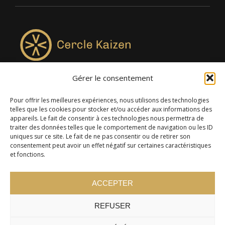
Gérer le consentement
4957, rue Lionel-Groulx, bureau 819, Saint-Augustin-de-
Desmaures QC G3A 0M7
Pour offrir les meilleures expériences, nous utilisons des technologies
telles que les cookies pour stocker et/ou accéder aux informations des
appareils. Le fait de consentir à ces technologies nous permettra de
traiter des données telles que le comportement de navigation ou les ID
uniques sur ce site. Le fait de ne pas consentir ou de retirer son
consentement peut avoir un effet négatif sur certaines caractéristiques
et fonctions.
ACCEPTER
REFUSER
© 2024 Cercle Kaizen. Tous droits réservés -
Politique de
confidentialité