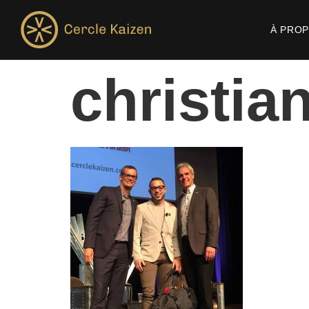
À PRO
christia