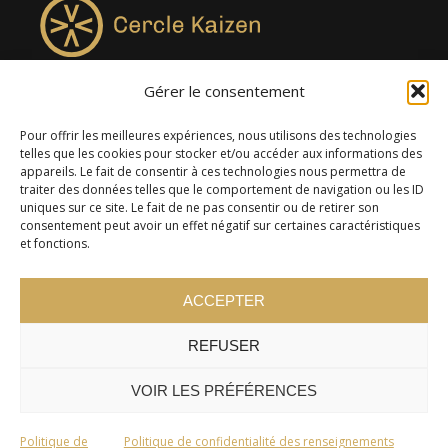
Gérer le consentement
4957, rue Lionel-Groulx, bureau 819, Saint-Augustin-de-
Desmaures QC G3A 0M7
Pour offrir les meilleures expériences, nous utilisons des technologies
telles que les cookies pour stocker et/ou accéder aux informations des
appareils. Le fait de consentir à ces technologies nous permettra de
traiter des données telles que le comportement de navigation ou les ID
uniques sur ce site. Le fait de ne pas consentir ou de retirer son
consentement peut avoir un effet négatif sur certaines caractéristiques
et fonctions.
ACCEPTER
REFUSER
© 2024 Cercle Kaizen. Tous droits réservés -
Politique de
confidentialité
VOIR LES PRÉFÉRENCES
Politique de
Politique de confidentialité des renseignements