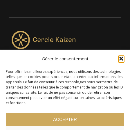
Gérer le consentement
4957, rue Lionel-Groulx, bureau 819, Saint-Augustin-de-
Desmaures QC G3A 0M7
Pour offrir les meilleures expériences, nous utilisons des technologies
telles que les cookies pour stocker et/ou accéder aux informations des
appareils. Le fait de consentir à ces technologies nous permettra de
traiter des données telles que le comportement de navigation ou les ID
uniques sur ce site. Le fait de ne pas consentir ou de retirer son
consentement peut avoir un effet négatif sur certaines caractéristiques
et fonctions.
ACCEPTER