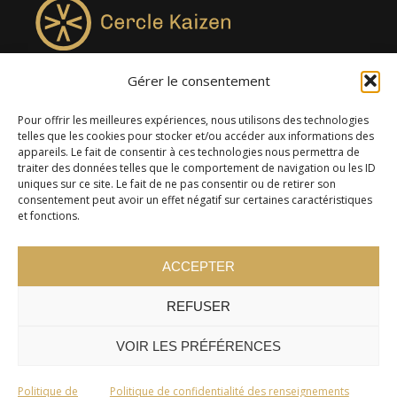
Gérer le consentement
4957, rue Lionel-Groulx, bureau 819, Saint-Augustin-de-
Desmaures QC G3A 0M7
Pour offrir les meilleures expériences, nous utilisons des technologies
telles que les cookies pour stocker et/ou accéder aux informations des
appareils. Le fait de consentir à ces technologies nous permettra de
traiter des données telles que le comportement de navigation ou les ID
uniques sur ce site. Le fait de ne pas consentir ou de retirer son
consentement peut avoir un effet négatif sur certaines caractéristiques
et fonctions.
ACCEPTER
REFUSER
© 2024 Cercle Kaizen. Tous droits réservés -
Politique de
confidentialité
VOIR LES PRÉFÉRENCES
Politique de
Politique de confidentialité des renseignements