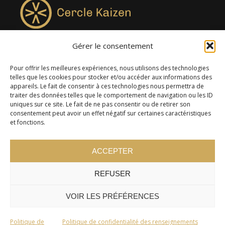
Gérer le consentement
4957, rue Lionel-Groulx, bureau 819, Saint-Augustin-de-
Desmaures QC G3A 0M7
Pour offrir les meilleures expériences, nous utilisons des technologies
telles que les cookies pour stocker et/ou accéder aux informations des
appareils. Le fait de consentir à ces technologies nous permettra de
traiter des données telles que le comportement de navigation ou les ID
uniques sur ce site. Le fait de ne pas consentir ou de retirer son
consentement peut avoir un effet négatif sur certaines caractéristiques
et fonctions.
ACCEPTER
REFUSER
© 2024 Cercle Kaizen. Tous droits réservés -
Politique de
confidentialité
VOIR LES PRÉFÉRENCES
Politique de
Politique de confidentialité des renseignements