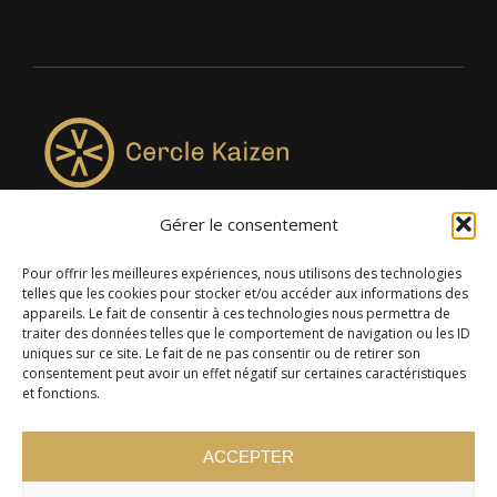
Gérer le consentement
4957, rue Lionel-Groulx, bureau 819, Saint-Augustin-de-
Desmaures QC G3A 0M7
Pour offrir les meilleures expériences, nous utilisons des technologies
telles que les cookies pour stocker et/ou accéder aux informations des
appareils. Le fait de consentir à ces technologies nous permettra de
traiter des données telles que le comportement de navigation ou les ID
uniques sur ce site. Le fait de ne pas consentir ou de retirer son
consentement peut avoir un effet négatif sur certaines caractéristiques
et fonctions.
ACCEPTER