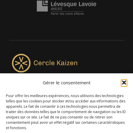
Gérer le consentement
4957, rue Lionel-Groulx, bureau 819, Saint-Augustin-de-
Desmaures QC G3A 0M7
Pour offrir les meilleures expériences, nous utilisons des technologies
telles que les cookies pour stocker et/ou accéder aux informations des
appareils. Le fait de consentir à ces technologies nous permettra de
traiter des données telles que le comportement de navigation ou les ID
uniques sur ce site. Le fait de ne pas consentir ou de retirer son
consentement peut avoir un effet négatif sur certaines caractéristiques
et fonctions.