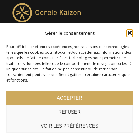
Gérer le consentement
4957, rue Lionel-Groulx, bureau 819, Saint-Augustin-de-
Desmaures QC G3A 0M7
Pour offrir les meilleures expériences, nous utilisons des technologies
telles que les cookies pour stocker et/ou accéder aux informations des
appareils. Le fait de consentir à ces technologies nous permettra de
traiter des données telles que le comportement de navigation ou les ID
uniques sur ce site. Le fait de ne pas consentir ou de retirer son
consentement peut avoir un effet négatif sur certaines caractéristiques
et fonctions.
ACCEPTER
REFUSER
© 2024 Cercle Kaizen. Tous droits réservés -
Politique de
confidentialité
VOIR LES PRÉFÉRENCES