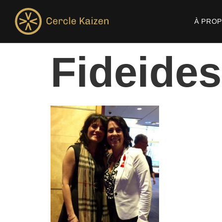
À PRO
Fideide