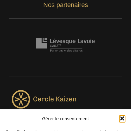
Nos partenaires
Gérer le consentement
4957, rue Lionel-Groulx, bureau 819, Saint-Augustin-de-
Desmaures QC G3A 0M7