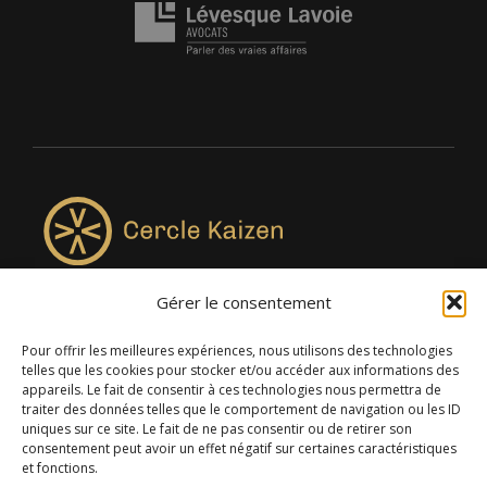
Gérer le consentement
4957, rue Lionel-Groulx, bureau 819, Saint-Augustin-de-
Desmaures QC G3A 0M7
Pour offrir les meilleures expériences, nous utilisons des technologies
telles que les cookies pour stocker et/ou accéder aux informations des
appareils. Le fait de consentir à ces technologies nous permettra de
traiter des données telles que le comportement de navigation ou les ID
uniques sur ce site. Le fait de ne pas consentir ou de retirer son
consentement peut avoir un effet négatif sur certaines caractéristiques
et fonctions.