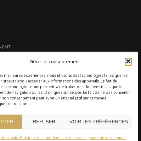
A 0M7
Gérer le consentement
les meilleures expériences, nous utilisons des technologies telles que les
r stocker et/ou accéder aux informations des appareils. Le fait de
CONTACTEZ-NOUS
 ces technologies nous permettra de traiter des données telles que le
 de navigation ou les ID uniques sur ce site. Le fait de ne pas consentir
r son consentement peut avoir un effet négatif sur certaines
ques et fonctions.
EPTER
REFUSER
VOIR LES PRÉFÉRENCES
e de cookies
Politique de confidentialité des renseignements personnels