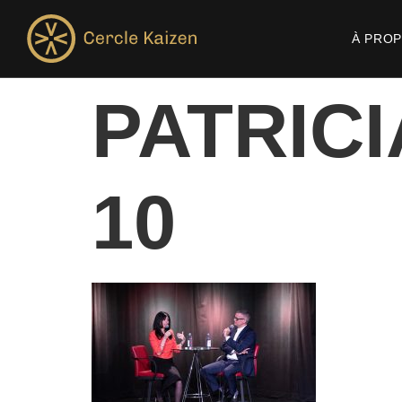
À PRO
PATRIC
10