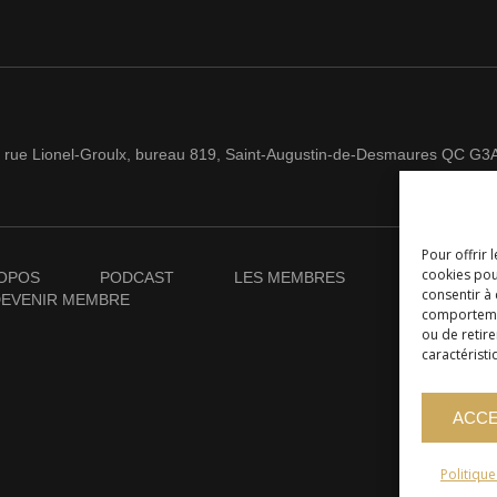
 rue Lionel-Groulx, bureau 819, Saint-Augustin-de-Desmaures QC G3
Pour offrir 
cookies pou
OPOS
PODCAST
LES MEMBRES
NOUVELLES
consentir à
EVENIR MEMBRE
comportement
ou de retire
caractéristi
ACC
Politiqu