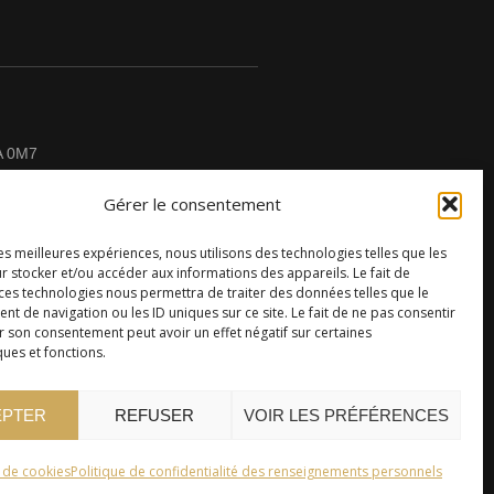
A 0M7
Gérer le consentement
les meilleures expériences, nous utilisons des technologies telles que les
r stocker et/ou accéder aux informations des appareils. Le fait de
CONTACTEZ-NOUS
 ces technologies nous permettra de traiter des données telles que le
 de navigation ou les ID uniques sur ce site. Le fait de ne pas consentir
r son consentement peut avoir un effet négatif sur certaines
ques et fonctions.
EPTER
REFUSER
VOIR LES PRÉFÉRENCES
e de cookies
Politique de confidentialité des renseignements personnels