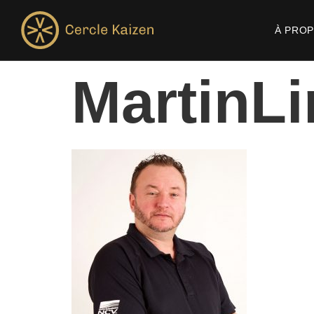
À PRO
MartinLi