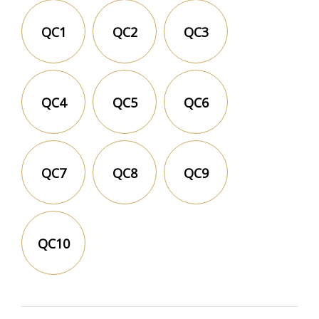
QC1
QC2
QC3
QC4
QC5
QC6
QC7
QC8
QC9
QC10