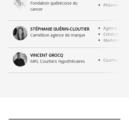
Fondation québécoise du
Philanthropie
cancer
Agence commu
STÉPHANIE GUÉRIN-CLOUTIER
Création de s
Caméléon agence de marque
Marketing we
VINCENT GROCQ
Courtier hypo
MRL Courtiers Hypothécaires