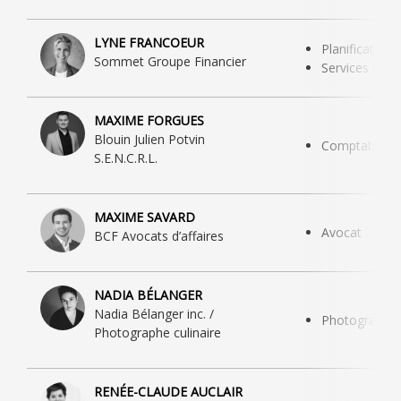
LYNE FRANCOEUR
Planification 
Sommet Groupe Financier
Services finan
MAXIME FORGUES
Blouin Julien Potvin
Comptabilité
S.E.N.C.R.L.
MAXIME SAVARD
Avocat
BCF Avocats d’affaires
NADIA BÉLANGER
Nadia Bélanger inc. /
Photographe
Photographe culinaire
RENÉE-CLAUDE AUCLAIR