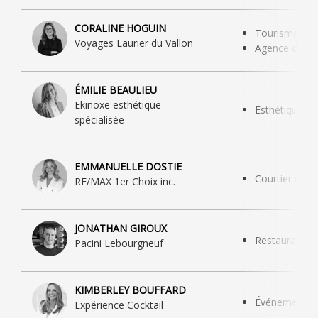
CORALINE HOGUIN
Tourisme
Voyages Laurier du Vallon
Agence de v
ÉMILIE BEAULIEU
Ekinoxe esthétique
Esthétique
spécialisée
EMMANUELLE DOSTIE
Courtier immo
RE/MAX 1er Choix inc.
JONATHAN GIROUX
Restauration
Pacini Lebourgneuf
KIMBERLEY BOUFFARD
Événementiel
Expérience Cocktail